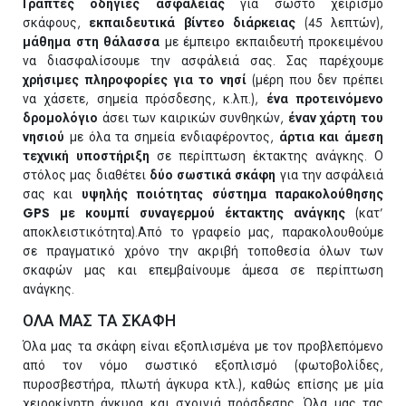
Γραπτές οδηγίες ασφαλείας
για σωστό χειρισμό
σκάφους,
εκπαιδευτικά βίντεο διάρκειας
(45 λεπτών),
μάθημα στη θάλασσα
με έμπειρο εκπαιδευτή προκειμένου
να διασφαλίσουμε την ασφάλειά σας. Σας παρέχουμε
χρήσιμες πληροφορίες για το νησί
(μέρη που δεν πρέπει
να χάσετε, σημεία πρόσδεσης, κ.λπ.),
ένα προτεινόμενο
δρομολόγιο
άσει των καιρικών συνθηκών,
έναν χάρτη του
νησιού
με όλα τα σημεία ενδιαφέροντος,
άρτια και άμεση
τεχνική υποστήριξη
σε περίπτωση έκτακτης ανάγκης. Ο
στόλος μας διαθέτει
δύο σωστικά σκάφη
για την ασφάλειά
σας και
υψηλής ποιότητας σύστημα παρακολούθησης
GPS με κουμπί συναγερμού έκτακτης ανάγκης
(κατ’
αποκλειστικότητα).Από το γραφείο μας, παρακολουθούμε
σε πραγματικό χρόνο την ακριβή τοποθεσία όλων των
σκαφών μας και επεμβαίνουμε άμεσα σε περίπτωση
ανάγκης.
ΟΛΑ ΜΑΣ ΤΑ ΣΚΑΦΗ
Όλα μας τα σκάφη είναι εξοπλισμένα με τον προβλεπόμενο
από τον νόμο σωστικό εξοπλισμό (φωτοβολίδες,
πυροσβεστήρα, πλωτή άγκυρα κτλ.), καθώς επίσης με μία
χειροκίνητη άγκυρα και σχοινιά πρόσδεσης. Όλα μας τας