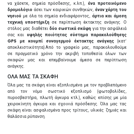
να χάσετε, σημεία πρόσδεσης, κ.λπ.),
ένα προτεινόμενο
δρομολόγιο
άσει των καιρικών συνθηκών,
έναν χάρτη του
νησιού
με όλα τα σημεία ενδιαφέροντος,
άρτια και άμεση
τεχνική υποστήριξη
σε περίπτωση έκτακτης ανάγκης. Ο
στόλος μας διαθέτει
δύο σωστικά σκάφη
για την ασφάλειά
σας και
υψηλής ποιότητας σύστημα παρακολούθησης
GPS με κουμπί συναγερμού έκτακτης ανάγκης
(κατ’
αποκλειστικότητα).Από το γραφείο μας, παρακολουθούμε
σε πραγματικό χρόνο την ακριβή τοποθεσία όλων των
σκαφών μας και επεμβαίνουμε άμεσα σε περίπτωση
ανάγκης.
ΟΛΑ ΜΑΣ ΤΑ ΣΚΑΦΗ
Όλα μας τα σκάφη είναι εξοπλισμένα με τον προβλεπόμενο
από τον νόμο σωστικό εξοπλισμό (φωτοβολίδες,
πυροσβεστήρα, πλωτή άγκυρα κτλ.), καθώς επίσης με μία
χειροκίνητη άγκυρα και σχοινιά πρόσδεσης. Όλα μας τας
σκάφη είναι ασφαλισμένα προς τρίτους, υλικές ζημιές και
θαλάσσια ρύπανση.